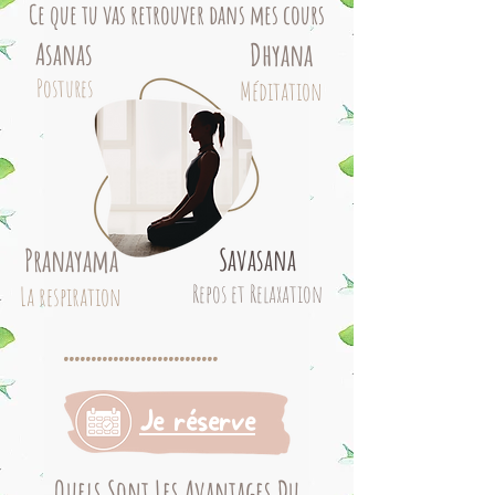
Ce que tu vas retrouver dans mes cours
Asanas
Dhyana
Postures
Méditation
Pranayama
Savasana
Repos et Relaxation
La respiration
............................
Je réserve
Quels Sont Les Avantages Du