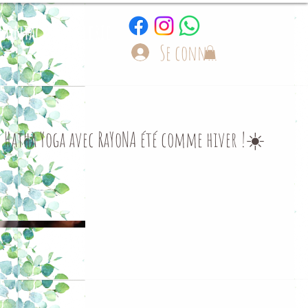
Contact
Galerie
Se connecter
de Hatha Yoga avec RaYoNA été comme hiver !☀️