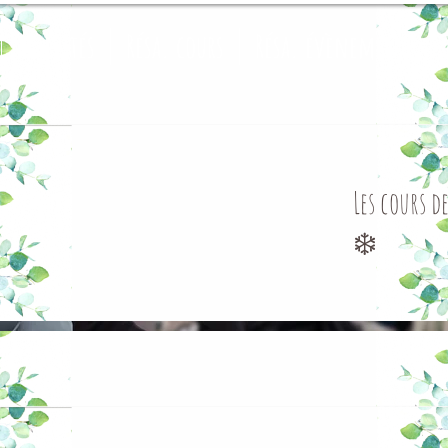
Activités
Résa. cours
Résa. évènements
Les cours 
❄️